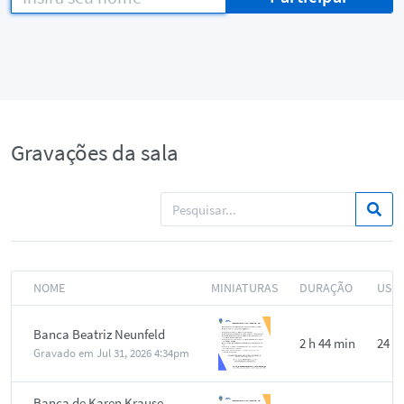
Gravações da sala
NOME
MINIATURAS
DURAÇÃO
USU
Banca Beatriz Neunfeld
2 h 44 min
24
Gravado em
Jul 31, 2026 4:34pm
Banca de Karen Krause