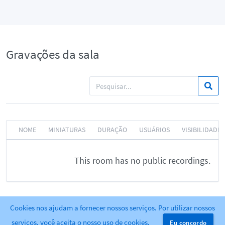
Gravações da sala
NOME
MINIATURAS
DURAÇÃO
USUÁRIOS
VISIBILIDADE
This room has no public recordings.
Cookies nos ajudam a fornecer nossos serviços. Por utilizar nossos
Powered by
Greenlight
. release-2.9.1
serviços, você aceita o nosso uso de cookies.
Eu concordo