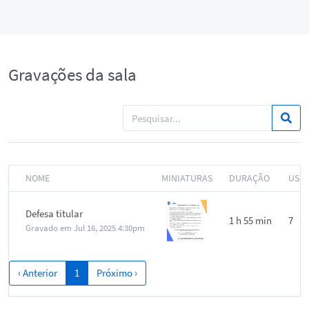
Gravações da sala
NOME
MINIATURAS
DURAÇÃO
USU
Defesa titular
1 h 55 min
7
Gravado em
Jul 16, 2025 4:30pm
‹ Anterior
1
Próximo ›