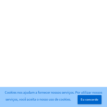
Cookies nos ajudam a fornecer nossos serviços. Por utilizar nossos
Powered by
Greenlight
. release-2.9.1
serviços, você aceita o nosso uso de cookies.
Eu concordo