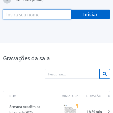
Iniciar
Gravações da sala
NOME
MINIATURAS
DURAÇÃO
US
Semana Acadêmica
1 h 59 min
21
Integrada 2025