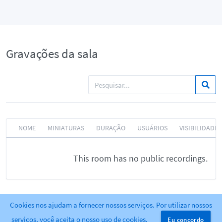
Gravações da sala
NOME
MINIATURAS
DURAÇÃO
USUÁRIOS
VISIBILIDADE
This room has no public recordings.
Cookies nos ajudam a fornecer nossos serviços. Por utilizar nossos
Powered by
Greenlight
. release-2.9.1
serviços, você aceita o nosso uso de cookies.
Eu concordo